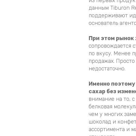
из первых продукт
данным Tiburon R
поддерживают иде
основатель агент
При этом рынок
сопровождается с
по вкусу. Менее 
продажах. Просто 
недостаточно.
Именно поэтому
сахар без измен
внимание на то, с
белковая молекула
чем у многих зам
шоколад и конфет
ассортимента и м