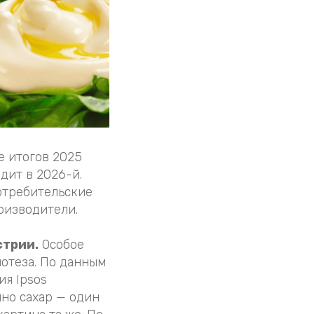
е итогов 2025
дит в 2026-й.
отребительские
оизводители.
стрии.
Особое
потеза. По данным
ия Ipsos
нно сахар — один