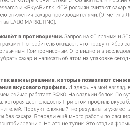
ов, от которых они готовы отказываться. В России 
esearch и «ВкусВилл», 40% россиян считают сахар 
ю снижения сахара производителями. (Отметила Л
ства LABO MARKETING).
 живёт в противоречии.
Запрос на «0 грамм» и ЗО
трахами. Потребитель ожидает, что продукт «без с
привычным. Компромиссным. Это видно и в исследова
убрать сахар и написать об этом на упаковке сегод
 так важны решения, которые позволяют снижа
ения вкусового профиля.
И здесь, на мой взгляд,
 чем сейчас работает ЭФКО. На сладкий белок. По су
, которая даёт сладость. При этом профиль вкуса б
енителей. Продукт сложный, но результаты уже ест
ы без сахара. Впереди ещё много работы по расши
асштабированию. Но это не тупик. Это стадия форм