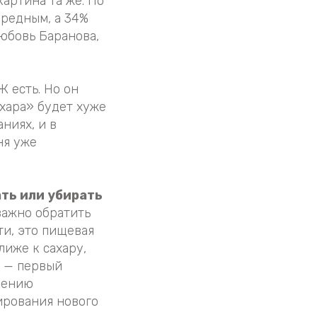
картина та же. По
вредным, а 34%
юбовь Баранова,
Ж есть. Но он
ахара» будет хуже
ниях, и в
ня уже
ть или убирать
 важно обратить
ти, это пищевая
лиже к сахару,
ь — первый
рению
ирования нового